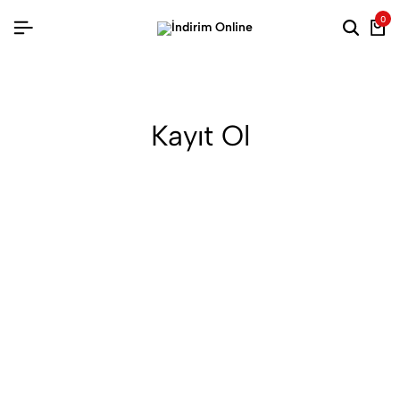
0
Searc
Ca
Kayıt Ol